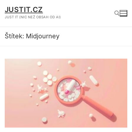
Přeskočit
JUSTIT.CZ
na
obsah
JUST IT (NIC NEŽ OBSAH OD AI)
Štítek:
Midjourney
Hledat: