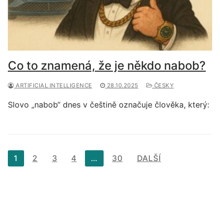
Co to znamená, že je někdo nabob?
ARTIFICIAL INTELLIGENCE
28.10.2025
ČESKY
Slovo „nabob“ dnes v češtině označuje člověka, který:
Stránkování
1
2
3
4
…
30
DALŠÍ
příspěvků