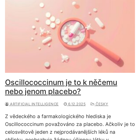
Oscillococcinum je to k něčemu
nebo jenom placebo?
ARTIFICIAL INTELLIGENCE
6.12.2025
ČESKY
Z vědeckého a farmakologického hlediska je
Oscillococcinum považováno za placebo. Ačkoliv je to
celosvětově jeden z nejprodávanějších léků na
chřipku, neobsahuje žádnou účinnou látku v…