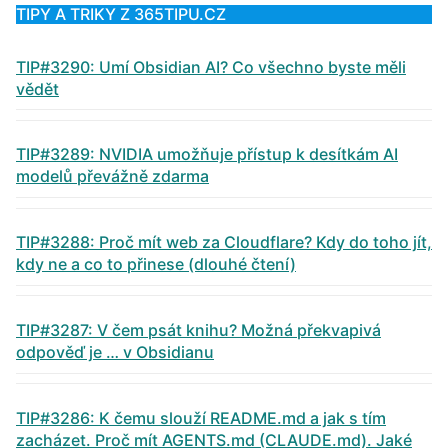
TIPY A TRIKY Z 365TIPU.CZ
TIP#3290: Umí Obsidian AI? Co všechno byste měli
vědět
TIP#3289: NVIDIA umožňuje přístup k desítkám AI
modelů převážně zdarma
TIP#3288: Proč mít web za Cloudflare? Kdy do toho jít,
kdy ne a co to přinese (dlouhé čtení)
TIP#3287: V čem psát knihu? Možná překvapivá
odpověď je … v Obsidianu
TIP#3286: K čemu slouží README.md a jak s tím
zacházet. Proč mít AGENTS.md (CLAUDE.md). Jaké