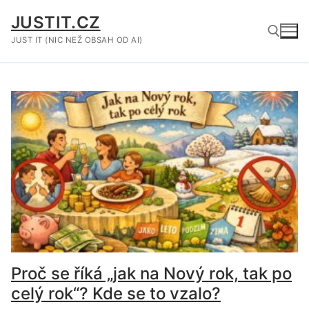
Přeskočit
JUSTIT.CZ
na
obsah
JUST IT (NIC NEŽ OBSAH OD AI)
Hledat:
Proč se říká „jak na Nový rok, tak po
celý rok“? Kde se to vzalo?