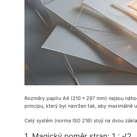
Rozměry papíru A4 (210 * 297 mm) nejsou náho
principu, který byl navržen tak, aby maximálně u
Celý systém (norma ISO 216) stojí na dvou zákla
1. Magický poměr stran: 1 : √2