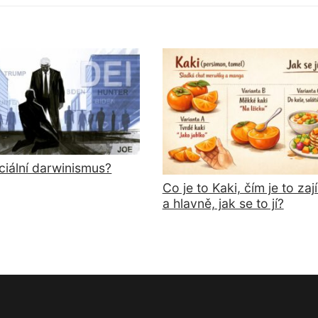
ciální darwinismus?
Co je to Kaki, čím je to za
a hlavně, jak se to jí?