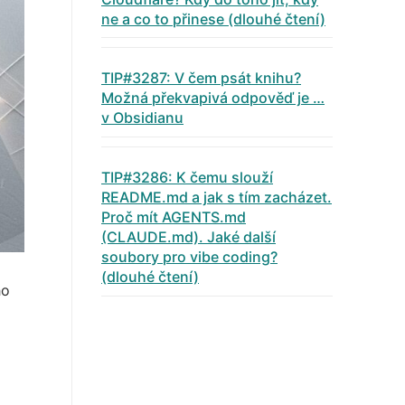
ne a co to přinese (dlouhé čtení)
TIP#3287: V čem psát knihu?
Možná překvapivá odpověď je …
v Obsidianu
TIP#3286: K čemu slouží
README.md a jak s tím zacházet.
Proč mít AGENTS.md
(CLAUDE.md). Jaké další
soubory pro vibe coding?
(dlouhé čtení)
ho