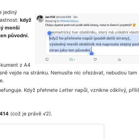
e jediný
lastnost:
když
ný menší
ten původní.
okument z A4
sně vejde na stránku. Nemusíte nic ořezávat, nebudou tam 
e.
 nefunguje. Když přehnete
Letter
napůl, vznikne ošklivý, příli
,414
(což je právě √2).