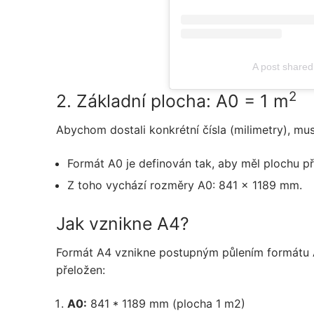
A post share
2
2. Základní plocha: A0 = 1 m
Abychom dostali konkrétní čísla (milimetry), mu
Formát A0 je definován tak, aby měl plochu p
Z toho vychází rozměry A0: 841 x 1189 mm.
Jak vznikne A4?
Formát A4 vznikne postupným půlením formátu A0.
přeložen:
A0:
841 * 1189 mm (plocha 1 m2)