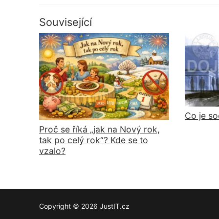
Související
Co je so
Proč se říká „jak na Nový rok,
tak po celý rok“? Kde se to
vzalo?
Copyright © 2026 JustIT.cz