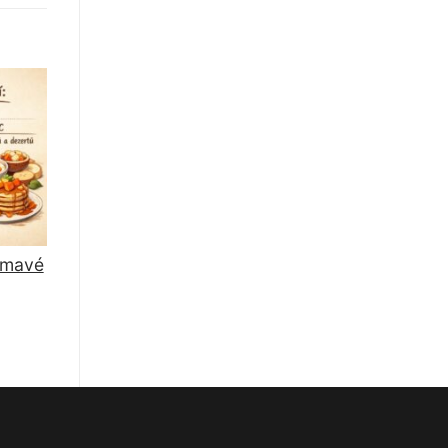
jímavé