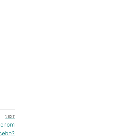
NEXT
 jenom
cebo?