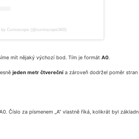
d by Curioscope (@curioscope360)
síme mít nějaký výchozí bod. Tím je formát
A0
.
řesně
jeden metr čtvereční
a zároveň dodržel poměr stran 1
 Číslo za písmenem „A“ vlastně říká, kolikrát byl základn