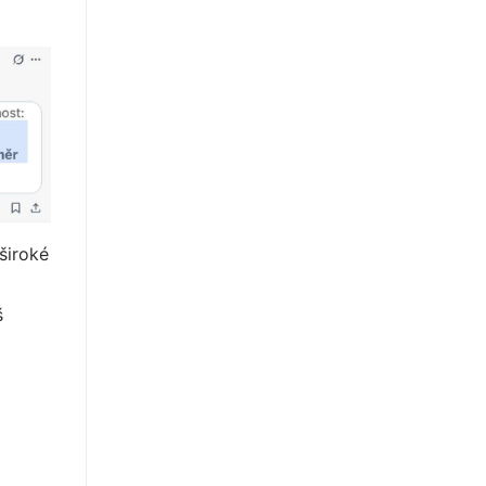
široké
š