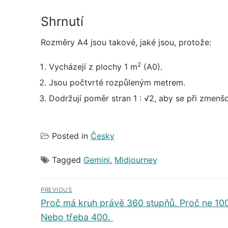
Shrnutí
Rozměry A4 jsou takové, jaké jsou, protože:
2
Vycházejí z plochy 1 m
(A0).
Jsou počtvrté rozpůleným metrem.
Dodržují poměr stran 1 : √2, aby se při zmenš
Posted in
Česky
Tagged
Gemini
,
Midjourney
Navigace
PREVIOUS
pro
Předchozí
Proč má kruh právě 360 stupňů. Proč ne 10
příspěvek
Nebo třeba 400.
příspěvek