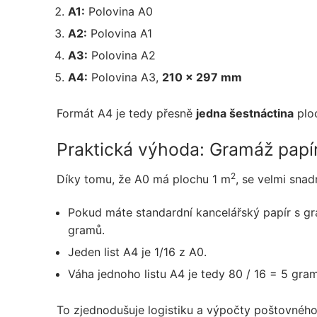
A1:
Polovina A0
A2:
Polovina A1
A3:
Polovina A2
A4:
Polovina A3,
210 x 297 mm
Formát A4 je tedy přesně
jedna šestnáctina
ploc
Praktická výhoda: Gramáž papí
2
Díky tomu, že A0 má plochu 1 m
, se velmi snad
Pokud máte standardní kancelářský papír s g
gramů.
Jeden list A4 je 1/16 z A0.
Váha jednoho listu A4 je tedy 80 / 16 = 5 gra
To zjednodušuje logistiku a výpočty poštovnéh