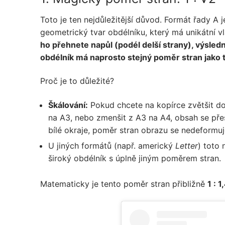
Toto je ten nejdůležitější důvod. Formát řady A j
geometrický tvar obdélníku, který má unikátní v
ho přehnete napůl (podél delší strany), výsled
obdélník má naprosto stejný poměr stran jako 
Proč je to důležité?
Škálování:
Pokud chcete na kopírce zvětšit d
na A3, nebo zmenšit z A3 na A4, obsah se pře
bílé okraje, poměr stran obrazu se nedeformuj
U jiných formátů (např. americký
Letter
) toto
široký obdélník s úplně jiným poměrem stran.
Matematicky je tento poměr stran přibližně
1 : 1