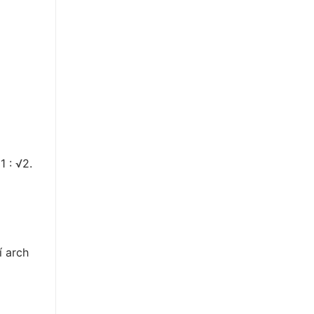
 : √2.
í arch