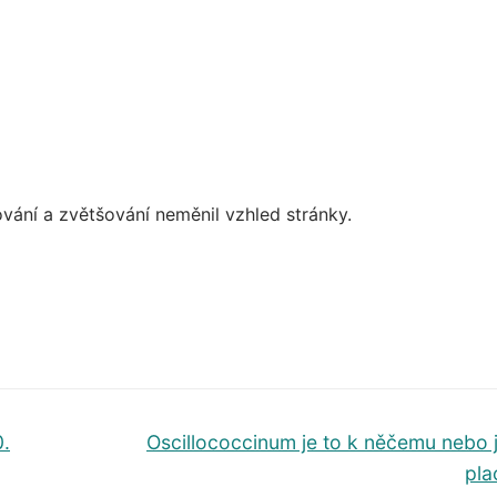
ování a zvětšování neměnil vzhled stránky.
Další
0.
Oscillococcinum je to k něčemu nebo
příspěvek
pla