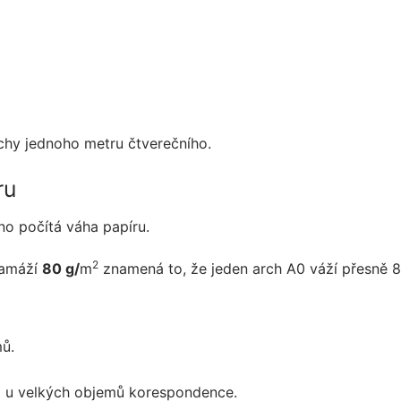
hy jednoho metru čtverečního.
ru
no počítá váha papíru.
2
ramáží
80 g/
m
znamená to, že jeden arch A0 váží přesně 
mů.
o u velkých objemů korespondence.