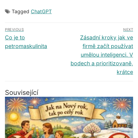
Tagged
ChatGPT
Navigace
PREVIOUS
NEXT
pro
Předchozí
Další
Co je to
Zásadní kroky jak ve
příspěvek
příspěvek
příspěvek
petromaskulinita
firmě začít používat
umělou inteligenci. V
bodech a prioritizovaně,
krátce
Související