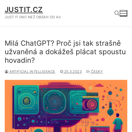
Přeskočit
JUSTIT.CZ
na
obsah
JUST IT (NIC NEŽ OBSAH OD AI)
Hledat:
Milá ChatGPT? Proč jsi tak strašně
užvaněná a dokážeš plácat spoustu
hovadin?
ARTIFICIAL INTELLIGENCE
25.3.2023
ČESKY