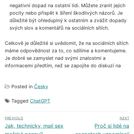
negativní dopad na ostatní lidi. Můžete zranit jejich
pocity nebo přispět k šíření škodlivých názorů. Je
důležité být ohleduplný k ostatním a zvážit dopady
svých slov a komentářů na sociálních sítích.
Celkově je důležité si uvědomit, že na sociálních sítích
máme odpovědnost za to, co sdílíme a komentujeme.
Je dobré se zamyslet nad svými znalostmi a
informacemi předtím, než se zapojíte do diskuzí na
Posted in
Česky
Tagged
ChatGPT
Navigace
PREVIOUS
NEXT
pro
Předchozí
Další
Jak, technicky, mají sex
Proč si lidé na
příspěvek
příspěvek
příspěvek