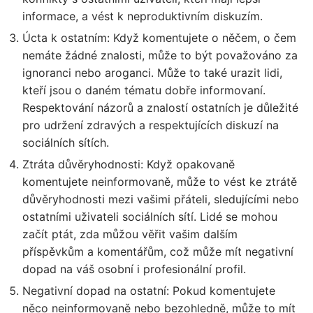
informace, a vést k neproduktivním diskuzím.
Úcta k ostatním: Když komentujete o něčem, o čem
nemáte žádné znalosti, může to být považováno za
ignoranci nebo aroganci. Může to také urazit lidi,
kteří jsou o daném tématu dobře informovaní.
Respektování názorů a znalostí ostatních je důležité
pro udržení zdravých a respektujících diskuzí na
sociálních sítích.
Ztráta důvěryhodnosti: Když opakovaně
komentujete neinformovaně, může to vést ke ztrátě
důvěryhodnosti mezi vašimi přáteli, sledujícími nebo
ostatními uživateli sociálních sítí. Lidé se mohou
začít ptát, zda můžou věřit vašim dalším
příspěvkům a komentářům, což může mít negativní
dopad na váš osobní i profesionální profil.
Negativní dopad na ostatní: Pokud komentujete
něco neinformovaně nebo bezohledně, může to mít