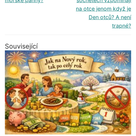
mořské panny?
socnetech vzpomínají
na otce jenom když je
Den otců? A není
trapné?
Související