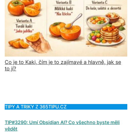
Co je to Kaki, čím je to zajímavé a hlavně, jak se
to jí?
TIPY A TRIKY Z 365TIPU.CZ
TIP#3290: Umí Obsidian AI? Co všechno byste měli
vědět