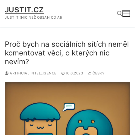
Přeskočit
JUSTIT.CZ
na
obsah
JUST IT (NIC NEŽ OBSAH OD AI)
Hledat:
Proč bych na sociálních sítích neměl
komentovat věci, o kterých nic
nevím?
ARTIFICIAL INTELLIGENCE
16.6.2023
ČESKY