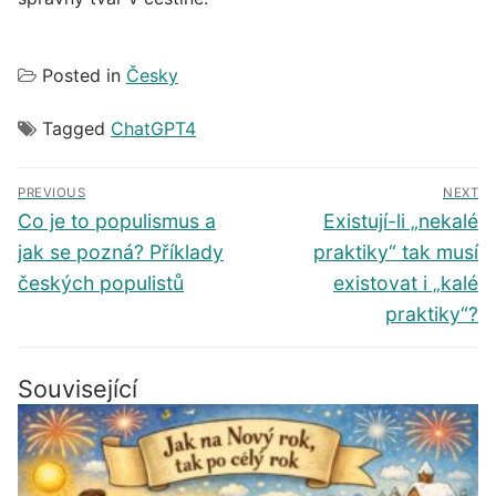
Posted in
Česky
Tagged
ChatGPT4
Navigace
PREVIOUS
NEXT
pro
Předchozí
Další
Co je to populismus a
Existují-li „nekalé
příspěvek
příspěvek
příspěvek
jak se pozná? Příklady
praktiky“ tak musí
českých populistů
existovat i „kalé
praktiky“?
Související