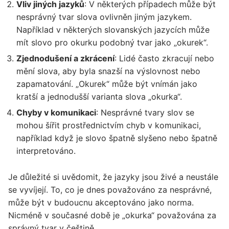
Vliv jiných jazyků
: V některých případech může být
nesprávný tvar slova ovlivněn jiným jazykem.
Například v některých slovanských jazycích může
mít slovo pro okurku podobný tvar jako „okurek“.
Zjednodušení a zkrácení
: Lidé často zkracují nebo
mění slova, aby byla snazší na výslovnost nebo
zapamatování. „Okurek“ může být vnímán jako
kratší a jednodušší varianta slova „okurka“.
Chyby v komunikaci
: Nesprávné tvary slov se
mohou šířit prostřednictvím chyb v komunikaci,
například když je slovo špatně slyšeno nebo špatně
interpretováno.
Je důležité si uvědomit, že jazyky jsou živé a neustále
se vyvíjejí. To, co je dnes považováno za nesprávné,
může být v budoucnu akceptováno jako norma.
Nicméně v současné době je „okurka“ považována za
správný tvar v češtině.