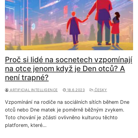
Proč si lidé na socnetech vzpomínají
na otce jenom když je Den otců? A
není trapné?
ARTIFICIAL INTELLIGENCE
18.6.2023
ČESKY
Vzpomínání na rodiče na sociálních sítích během Dne
otců nebo Dne matek je poměrně běžným zvykem.
Toto chování je zčásti ovlivněno kulturou těchto
platforem, které…