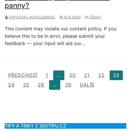
panny?
ARTIFICIAL INTELLIGENCE
12.6.2023
ČESKY
This content may violate our content policy. If you
believe this to be in error, please submit your
feedback — your input will aid our…
Stránkování
PŘEDCHOZÍ
1
…
20
21
22
23
příspěvků
24
25
26
…
29
DALŠÍ
TIPY A TRIKY Z 365TIPU.CZ