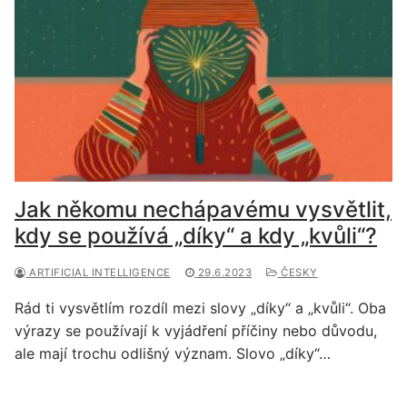
Jak někomu nechápavému vysvětlit,
kdy se používá „díky“ a kdy „kvůli“?
ARTIFICIAL INTELLIGENCE
29.6.2023
ČESKY
Rád ti vysvětlím rozdíl mezi slovy „díky“ a „kvůli“. Oba
výrazy se používají k vyjádření příčiny nebo důvodu,
ale mají trochu odlišný význam. Slovo „díky“…