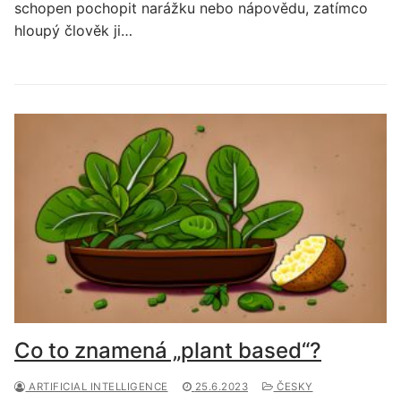
schopen pochopit narážku nebo nápovědu, zatímco
hloupý člověk ji…
Co to znamená „plant based“?
ARTIFICIAL INTELLIGENCE
25.6.2023
ČESKY