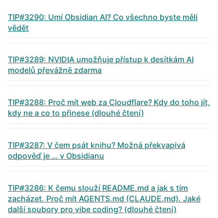
TIP#3290: Umí Obsidian AI? Co všechno byste měli
vědět
TIP#3289: NVIDIA umožňuje přístup k desítkám AI
modelů převážně zdarma
TIP#3288: Proč mít web za Cloudflare? Kdy do toho jít,
kdy ne a co to přinese (dlouhé čtení)
TIP#3287: V čem psát knihu? Možná překvapivá
odpověď je … v Obsidianu
TIP#3286: K čemu slouží README.md a jak s tím
zacházet. Proč mít AGENTS.md (CLAUDE.md). Jaké
další soubory pro vibe coding? (dlouhé čtení)