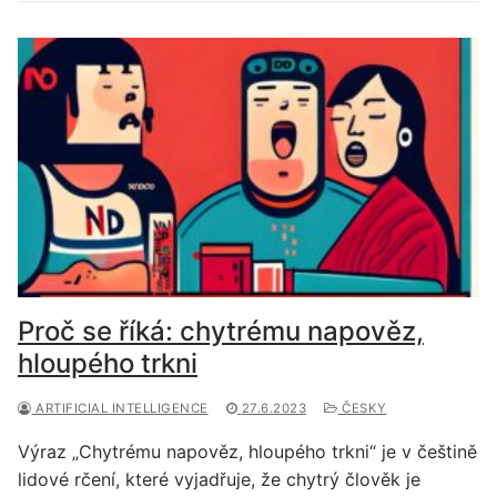
Proč se říká: chytrému napověz,
hloupého trkni
ARTIFICIAL INTELLIGENCE
27.6.2023
ČESKY
Výraz „Chytrému napověz, hloupého trkni“ je v češtině
lidové rčení, které vyjadřuje, že chytrý člověk je