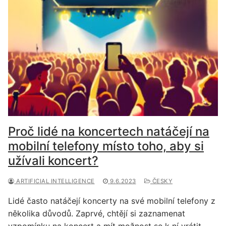
Proč lidé na koncertech natáčejí na
mobilní telefony místo toho, aby si
užívali koncert?
ARTIFICIAL INTELLIGENCE
9.6.2023
ČESKY
Lidé často natáčejí koncerty na své mobilní telefony z
několika důvodů. Zaprvé, chtějí si zaznamenat
vzpomínku na koncert a mít možnost se k ní vrátit…