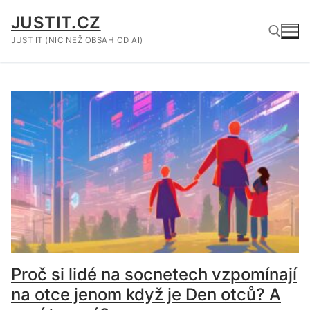
Přeskočit
JUSTIT.CZ
na
obsah
JUST IT (NIC NEŽ OBSAH OD AI)
Hledat:
Proč si lidé na socnetech vzpomínají
na otce jenom když je Den otců? A