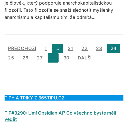
je člověk, který podporuje anarchokapitalistickou
filozofii. Tato filozofie se snaží sjednotit myšlenky
anarchismu a kapitalismu tím, že odmítá…
Stránkování
PŘEDCHOZÍ
1
…
21
22
23
24
příspěvků
25
26
27
…
30
DALŠÍ
TIPY A TRIKY Z 365TIPU.CZ
TIP#3290: Umí Obsidian AI? Co všechno byste měli
vědět