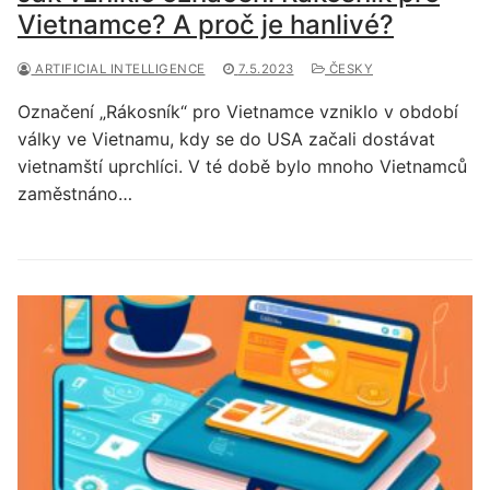
Vietnamce? A proč je hanlivé?
ARTIFICIAL INTELLIGENCE
7.5.2023
ČESKY
Označení „Rákosník“ pro Vietnamce vzniklo v období
války ve Vietnamu, kdy se do USA začali dostávat
vietnamští uprchlíci. V té době bylo mnoho Vietnamců
zaměstnáno…