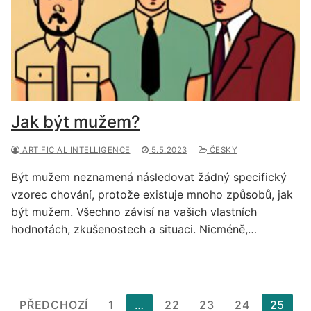
Jak být mužem?
ARTIFICIAL INTELLIGENCE
5.5.2023
ČESKY
Být mužem neznamená následovat žádný specifický
vzorec chování, protože existuje mnoho způsobů, jak
být mužem. Všechno závisí na vašich vlastních
hodnotách, zkušenostech a situaci. Nicméně,…
Stránkování
PŘEDCHOZÍ
1
…
22
23
24
25