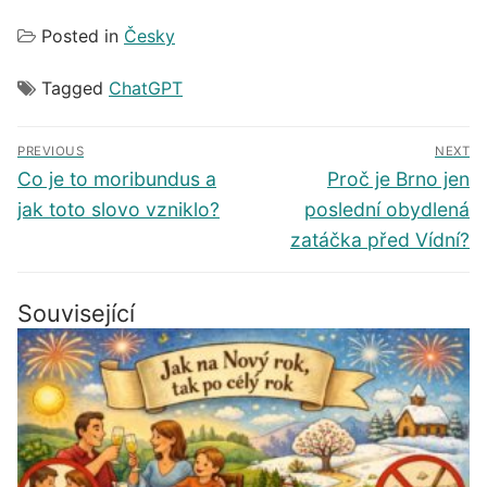
Posted in
Česky
Tagged
ChatGPT
Navigace
PREVIOUS
NEXT
pro
Předchozí
Další
Co je to moribundus a
Proč je Brno jen
příspěvek
příspěvek
příspěvek
jak toto slovo vzniklo?
poslední obydlená
zatáčka před Vídní?
Související