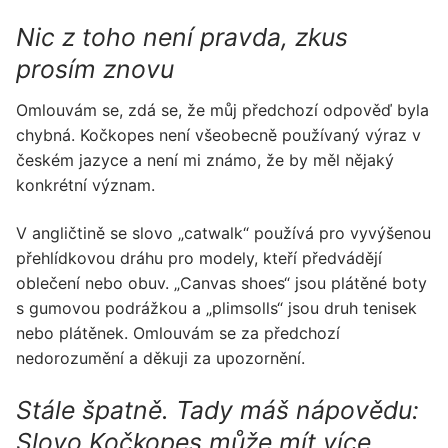
Nic z toho není pravda, zkus
prosím znovu
Omlouvám se, zdá se, že můj předchozí odpověď byla
chybná. Kočkopes není všeobecně používaný výraz v
českém jazyce a není mi známo, že by měl nějaký
konkrétní význam.
V angličtině se slovo „catwalk“ používá pro vyvýšenou
přehlídkovou dráhu pro modely, kteří předvádějí
oblečení nebo obuv. „Canvas shoes“ jsou plátěné boty
s gumovou podrážkou a „plimsolls“ jsou druh tenisek
nebo plátěnek. Omlouvám se za předchozí
nedorozumění a děkuji za upozornění.
Stále špatně. Tady máš nápovědu:
Slovo Kočkopes může mít více