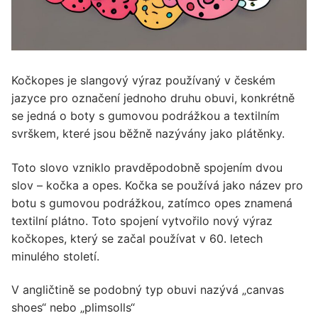
Kočkopes je slangový výraz používaný v českém
jazyce pro označení jednoho druhu obuvi, konkrétně
se jedná o boty s gumovou podrážkou a textilním
svrškem, které jsou běžně nazývány jako plátěnky.
Toto slovo vzniklo pravděpodobně spojením dvou
slov – kočka a opes. Kočka se používá jako název pro
botu s gumovou podrážkou, zatímco opes znamená
textilní plátno. Toto spojení vytvořilo nový výraz
kočkopes, který se začal používat v 60. letech
minulého století.
V angličtině se podobný typ obuvi nazývá „canvas
shoes“ nebo „plimsolls“