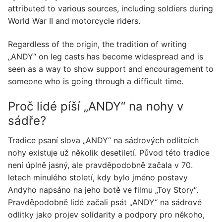
attributed to various sources, including soldiers during
World War II and motorcycle riders.
Regardless of the origin, the tradition of writing
„ANDY“ on leg casts has become widespread and is
seen as a way to show support and encouragement to
someone who is going through a difficult time.
Proč lidé píší „ANDY“ na nohy v
sádře?
Tradice psaní slova „ANDY“ na sádrových odlitcích
nohy existuje už několik desetiletí. Původ této tradice
není úplně jasný, ale pravděpodobně začala v 70.
letech minulého století, kdy bylo jméno postavy
Andyho napsáno na jeho botě ve filmu „Toy Story“.
Pravděpodobně lidé začali psát „ANDY“ na sádrové
odlitky jako projev solidarity a podpory pro někoho,