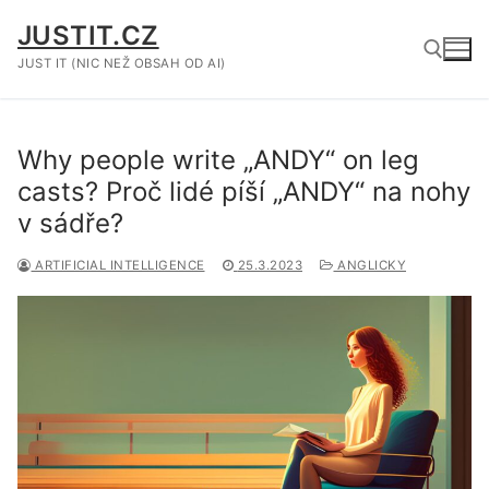
Přeskočit
JUSTIT.CZ
na
obsah
JUST IT (NIC NEŽ OBSAH OD AI)
Hledat:
Why people write „ANDY“ on leg
casts? Proč lidé píší „ANDY“ na nohy
v sádře?
ARTIFICIAL INTELLIGENCE
25.3.2023
ANGLICKY