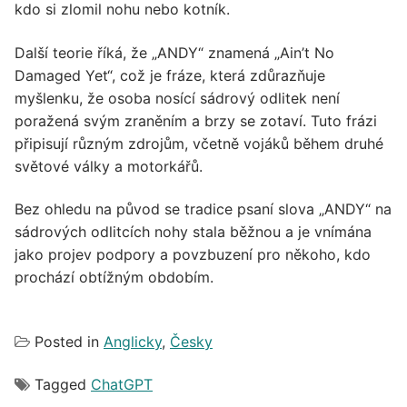
kdo si zlomil nohu nebo kotník.
Další teorie říká, že „ANDY“ znamená „Ain’t No
Damaged Yet“, což je fráze, která zdůrazňuje
myšlenku, že osoba nosící sádrový odlitek není
poražená svým zraněním a brzy se zotaví. Tuto frázi
připisují různým zdrojům, včetně vojáků během druhé
světové války a motorkářů.
Bez ohledu na původ se tradice psaní slova „ANDY“ na
sádrových odlitcích nohy stala běžnou a je vnímána
jako projev podpory a povzbuzení pro někoho, kdo
prochází obtížným obdobím.
Posted in
Anglicky
,
Česky
Tagged
ChatGPT