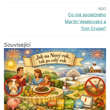
Navigace
NEXT
pro
Další
Co má společného
příspěvek
příspěvek
Martin Veselovský a
Tom Cruise?
Související