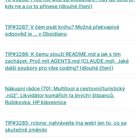
kdy ne a co to přinese (dlouhé čtení)
TIP#3287: V čem psát knihu? Možná překvapivá
odpověď je … v Obsidianu
TIP#3286: K čemu slouží README.md a jak s tím
zacházet. Proč mít AGENTS.md (CLAUDE.md). Jaké
další soubory pro vibe coding? (dlouhé čtení)
Nákupní rádce (70): Multitool a cestovní/turistický
„nůž“. Likvidátor komářích (a jiných) štípanců.
Rubikovka. HP klávesnice
TIP#3285: rclone: nahrávejte (na web) jen to, co se
skutečně změnilo