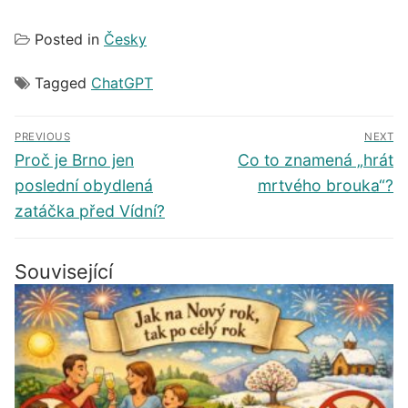
Posted in
Česky
Tagged
ChatGPT
Navigace
PREVIOUS
NEXT
pro
Předchozí
Další
Proč je Brno jen
Co to znamená „hrát
příspěvek
příspěvek
příspěvek
poslední obydlená
mrtvého brouka“?
zatáčka před Vídní?
Související