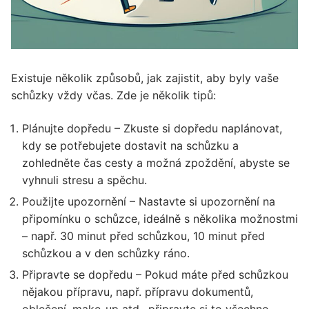
Existuje několik způsobů, jak zajistit, aby byly vaše
schůzky vždy včas. Zde je několik tipů:
Plánujte dopředu – Zkuste si dopředu naplánovat,
kdy se potřebujete dostavit na schůzku a
zohledněte čas cesty a možná zpoždění, abyste se
vyhnuli stresu a spěchu.
Použijte upozornění – Nastavte si upozornění na
připomínku o schůzce, ideálně s několika možnostmi
– např. 30 minut před schůzkou, 10 minut před
schůzkou a v den schůzky ráno.
Připravte se dopředu – Pokud máte před schůzkou
nějakou přípravu, např. přípravu dokumentů,
oblečení, make-up atd., připravte si to všechno