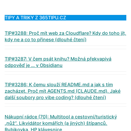
TIPY A TRIKY Z 365TIPU.CZ
TIP#3288: Proč mít web za Cloudflare? Kdy do toho jít,
kdy ne a co to přinese (dlouhé čtení)
TIP#3287: V čem psát knihu? Možná překvapivá
odpověď je … v Obsidianu
TIP#3286: K čemu slouží README.md a jak s tím
zacházet. Proč mít AGENTS.md (CLAUDE.md). Jaké
další soubory pro vibe coding? (dlouhé čtení)
Nákupní rádce (70): Multitool a cestovní/turistický
„nůž“. Likvidátor komářích (a jiných) štípanců.
Rubikovka. HP klávesnice