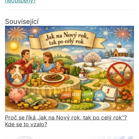
neoblíbený?
Související
Proč se říká „jak na Nový rok, tak po celý rok“?
Kde se to vzalo?