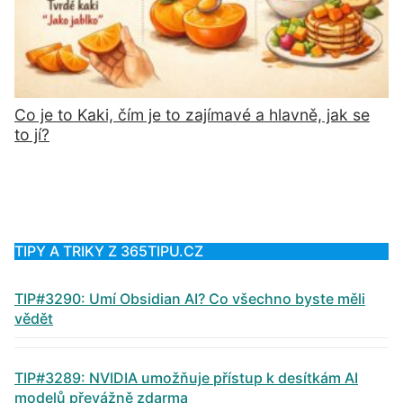
Co je to Kaki, čím je to zajímavé a hlavně, jak se
to jí?
TIPY A TRIKY Z 365TIPU.CZ
TIP#3290: Umí Obsidian AI? Co všechno byste měli
vědět
TIP#3289: NVIDIA umožňuje přístup k desítkám AI
modelů převážně zdarma