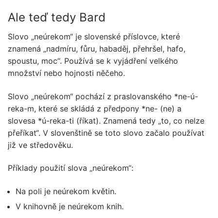
Ale teď tedy Bard
Slovo „neúrekom“ je slovenské příslovce, které
znamená „nadmíru, fůru, habaděj, přehršel, hafo,
spoustu, moc“. Používá se k vyjádření velkého
množství nebo hojnosti něčeho.
Slovo „neúrekom“ pochází z praslovanského *ne-ú-
reka-m, které se skládá z předpony *ne- (ne) a
slovesa *ú-reka-ti (říkat). Znamená tedy „to, co nelze
přeříkat“. V slovenštině se toto slovo začalo používat
již ve středověku.
Příklady použití slova „neúrekom“:
Na poli je neúrekom květin.
V knihovně je neúrekom knih.