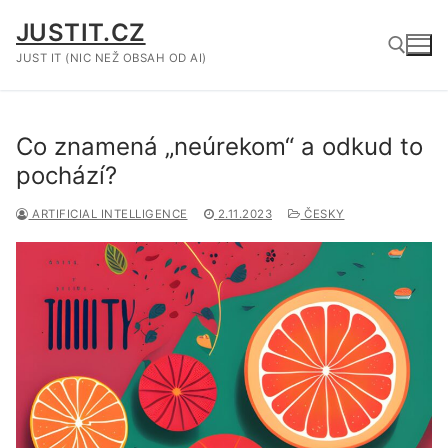
Přeskočit
JUSTIT.CZ
na
obsah
JUST IT (NIC NEŽ OBSAH OD AI)
Hledat:
Co znamená „neúrekom“ a odkud to
pochází?
ARTIFICIAL INTELLIGENCE
2.11.2023
ČESKY