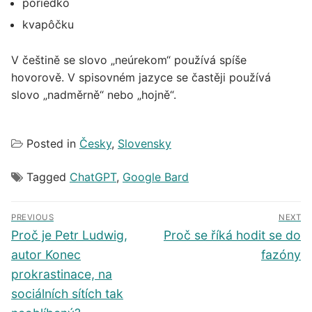
poriedko
kvapôčku
V češtině se slovo „neúrekom“ používá spíše
hovorově. V spisovném jazyce se častěji používá
slovo „nadměrně“ nebo „hojně“.
Posted in
Česky
,
Slovensky
Tagged
ChatGPT
,
Google Bard
Navigace
PREVIOUS
NEXT
pro
Předchozí
Další
Proč je Petr Ludwig,
Proč se říká hodit se do
příspěvek
příspěvek
příspěvek
autor Konec
fazóny
prokrastinace, na
sociálních sítích tak