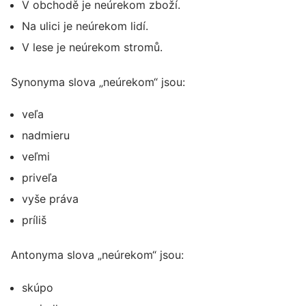
V obchodě je neúrekom zboží.
Na ulici je neúrekom lidí.
V lese je neúrekom stromů.
Synonyma slova „neúrekom“ jsou:
veľa
nadmieru
veľmi
priveľa
vyše práva
príliš
Antonyma slova „neúrekom“ jsou:
skúpo