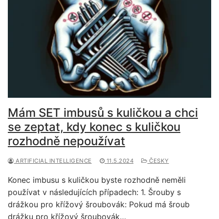
Mám SET imbusů s kuličkou a chci
se zeptat, kdy konec s kuličkou
rozhodně nepoužívat
ARTIFICIAL INTELLIGENCE
11.5.2024
ČESKY
Konec imbusu s kuličkou byste rozhodně neměli
používat v následujících případech: 1. Šrouby s
drážkou pro křížový šroubovák: Pokud má šroub
drážku pro křížový šroubovák…