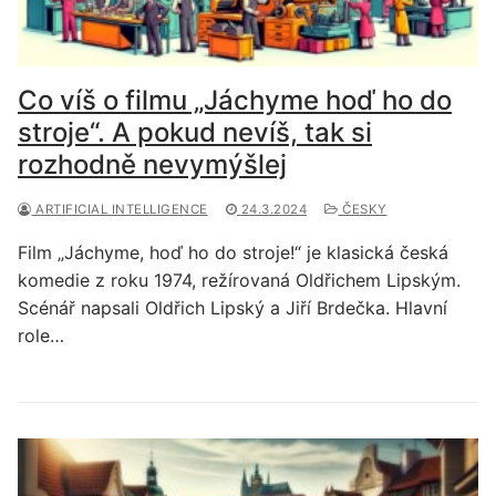
Co víš o filmu „Jáchyme hoď ho do
stroje“. A pokud nevíš, tak si
rozhodně nevymýšlej
ARTIFICIAL INTELLIGENCE
24.3.2024
ČESKY
Film „Jáchyme, hoď ho do stroje!“ je klasická česká
komedie z roku 1974, režírovaná Oldřichem Lipským.
Scénář napsali Oldřich Lipský a Jiří Brdečka. Hlavní
role…