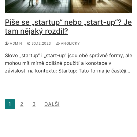
Píše se „startup“ nebo „start-up“? Je
tam nějaký rozdíl?
ADMIN
30.12.2023
ANGLICKY
Slovo „startup“ i „start-up“ jsou obě správné formy, ale
mohou mít mírně odlišné použití a konotace v
závislosti na kontextu: Startup: Tato forma je častěji…
Stránkování
1
2
3
DALŠÍ
příspěvků