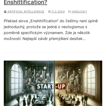
Enshittification?
ARTIFICIAL INTELLIGENCE
11.2.2024
ANGLICKY
Překlad slova „Enshittification“ do češtiny není úplně
jednoduchý, protože se jedná o neologismus s
poměrně specifickým významem. Zde je několik
možností: Nejlepší závěr přemýšlení desítek…