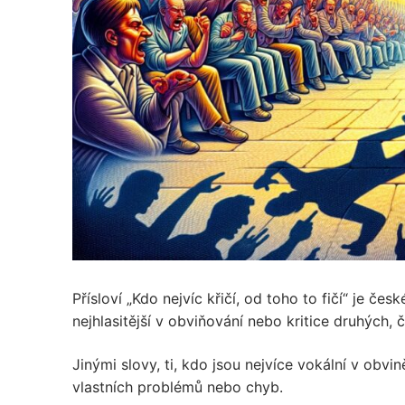
Přísloví „Kdo nejvíc křičí, od toho to fičí“ je čes
nejhlasitější v obviňování nebo kritice druhých
Jinými slovy, ti, kdo jsou nejvíce vokální v ob
vlastních problémů nebo chyb.