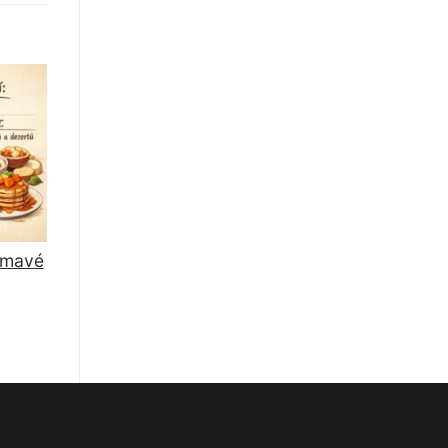
jímavé