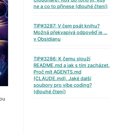
ne a co to přinese (dlouhé čtení)
TIP#3287: V čem psát knihu?
Možná překvapivá odpověď je …
v Obsidianu
TIP#3286: K čemu slouží
README.md a jak s tím zacházet.
Proč mít AGENTS.md
(CLAUDE.md). Jaké další
soubory pro vibe coding?
(dlouhé čtení)
sou