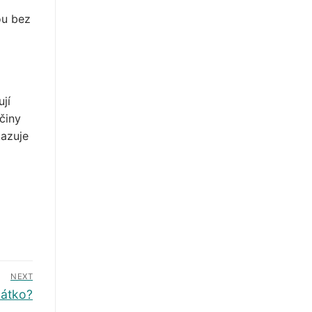
ou bez
jí
činy
kazuje
NEXT
látko?