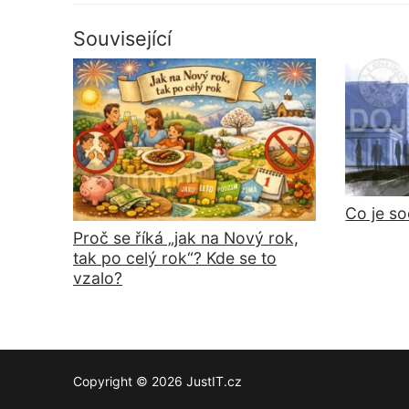
příspěvek
Související
Co je so
Proč se říká „jak na Nový rok,
tak po celý rok“? Kde se to
vzalo?
Copyright © 2026 JustIT.cz