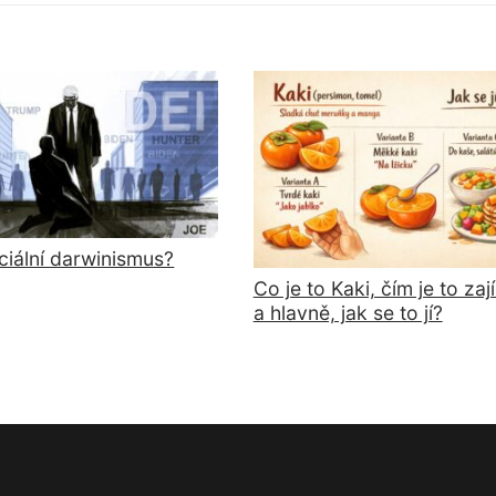
ciální darwinismus?
Co je to Kaki, čím je to za
a hlavně, jak se to jí?