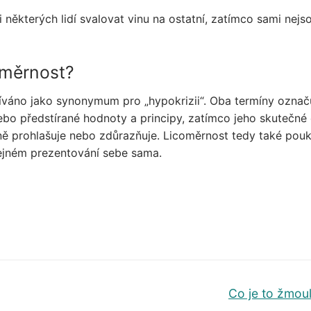
i některých lidí svalovat vinu na ostatní, zatímco sami nejs
coměrnost?
žíváno jako synonymum pro „hypokrizii“. Oba termíny označu
nebo předstírané hodnoty a principy, zatímco jeho skutečné 
jně prohlašuje nebo zdůrazňuje. Licoměrnost tedy také pou
řejném prezentování sebe sama.
Další
Co je to žmou
příspěvek