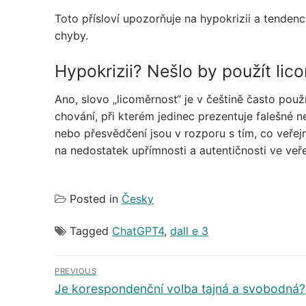
Toto přísloví upozorňuje na hypokrizii a tendenc
chyby.
Hypokrizii? Nešlo by použít li
Ano, slovo „licoměrnost“ je v češtině často pou
chování, při kterém jedinec prezentuje falešné 
nebo přesvědčení jsou v rozporu s tím, co veře
na nedostatek upřímnosti a autentičnosti ve ve
Posted in
Česky
Tagged
ChatGPT4
,
dall e 3
Navigace
PREVIOUS
pro
Předchozí
Je korespondenční volba tajná a svobodná?
příspěvek