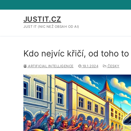
Přeskočit
na
obsah
JUSTIT.CZ
JUST IT (NIC NEŽ OBSAH OD AI)
Kdo nejvíc křičí, od toho t
ARTIFICIAL INTELLIGENCE
19.1.2024
ČESKY