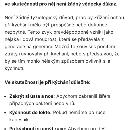
ve skutečnosti pro něj není žádný vědecký důkaz.
Není žádný fyziologický důvod, proč by křížení nohou
při kýchání mělo být prospěšné nebo dokonce
nezbytné. Tento zvyk pravděpodobně vznikl jako
nějaká lidová moudrost, která se předávala z
generace na generaci. Možná to souvisí s pocitem
ztráty rovnováhy při kýchání, nebo s představou, že
by se tím mohlo nějakým způsobem ovlivnit síla
kýchnutí.
Ve skutečnosti je při kýchání důležité:
Zakrýt si ústa a nos:
Abychom zabránili šíření
případných bakterií nebo virů.
Kýchnout do lokte:
Pokud nemáme po ruce
kapesník.
Po kýchnutí si umýt ruce:
Abychom předešli