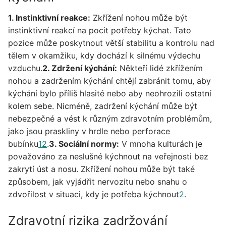
1. Instinktivní reakce:
Zkřížení nohou může být
instinktivní reakcí na pocit potřeby kýchat. Tato
pozice může poskytnout větší stabilitu a kontrolu nad
tělem v okamžiku, kdy dochází k silnému výdechu
vzduchu.
2. Zdržení kýchání:
Někteří lidé zkřížením
nohou a zadržením kýchání chtějí zabránit tomu, aby
kýchání bylo příliš hlasité nebo aby neohrozili ostatní
kolem sebe. Nicméně, zadržení kýchání může být
nebezpečné a vést k různým zdravotním problémům,
jako jsou praskliny v hrdle nebo perforace
bubínku
1
2
.
3. Sociální normy:
V mnoha kulturách je
považováno za neslušné kýchnout na veřejnosti bez
zakrytí úst a nosu. Zkřížení nohou může být také
způsobem, jak vyjádřit nervozitu nebo snahu o
zdvořilost v situaci, kdy je potřeba kýchnout
2
.
Zdravotní rizika zadržování