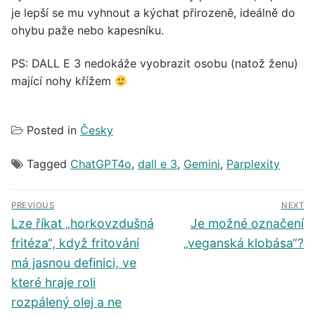
je lepší se mu vyhnout a kýchat přirozeně, ideálně do
ohybu paže nebo kapesníku.
PS: DALL E 3 nedokáže vyobrazit osobu (natož ženu)
mající nohy křížem
Posted in
Česky
Tagged
ChatGPT4o
,
dall e 3
,
Gemini
,
Parplexity
Navigace
PREVIOUS
NEXT
pro
Předchozí
Další
Lze říkat „horkovzdušná
Je možné označení
příspěvek
příspěvek
příspěvek
fritéza“, když fritování
„veganská klobása“?
má jasnou definici, ve
které hraje roli
rozpálený olej a ne