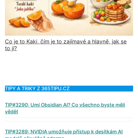
Co je to Kaki, čím je to zajímavé a hlavně, jak se
to jí?
TIPY A TRIKY Z 365TIPU.CZ
TIP#3290: Umí Obsidian AI? Co všechno byste měli
vědět
TIP#3289: NVIDIA umožňuje přístup k desítkám AI