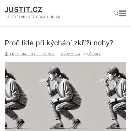
Přeskočit
JUSTIT.CZ
na
obsah
JUST IT (NIC NEŽ OBSAH OD AI)
Hledat:
Proč lidé při kýchání zkříží nohy?
ARTIFICIAL INTELLIGENCE
7.12.2024
ČESKY