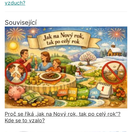
vzduch?
Související
Proč se říká „jak na Nový rok, tak po celý rok“?
Kde se to vzalo?