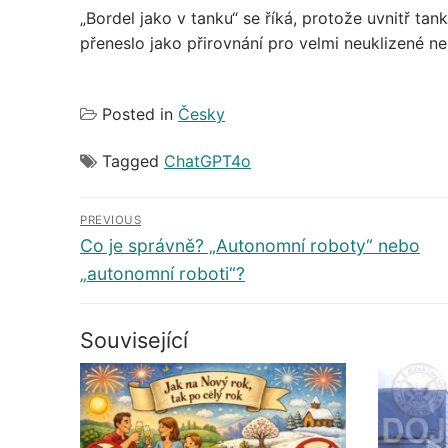
„Bordel jako v tanku“ se říká, protože uvnitř ta
přeneslo jako přirovnání pro velmi neuklizené n
Posted in
Česky
Tagged
ChatGPT4o
Navigace
PREVIOUS
pro
Předchozí
Co je správně? „Autonomní roboty“ nebo
příspěvek
„autonomní roboti“?
příspěvek
Související