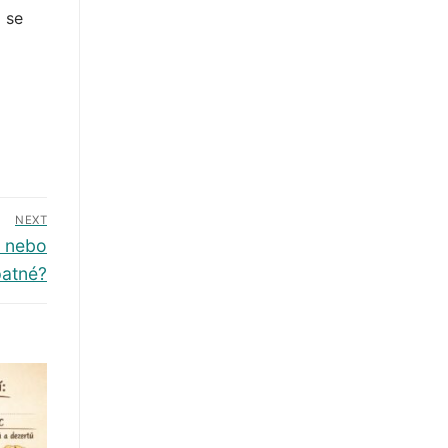
o se
NEXT
é nebo
patné?