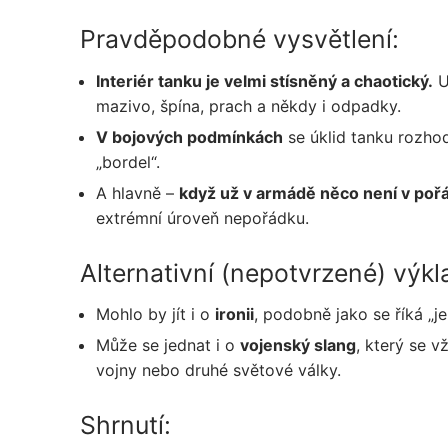
Pravděpodobné vysvětlení:
Interiér tanku je velmi stísněný a chaotický.
U
mazivo, špína, prach a někdy i odpadky.
V bojových podmínkách
se úklid tanku rozhod
„bordel“.
A hlavně –
když už v armádě něco není v pořád
extrémní úroveň nepořádku.
Alternativní (nepotvrzené) výkl
Mohlo by jít i o
ironii
, podobně jako se říká „j
Může se jednat i o
vojenský slang
, který se 
vojny nebo druhé světové války.
Shrnutí: