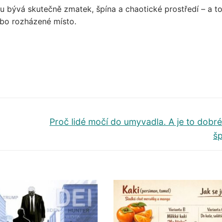
nku bývá skutečně zmatek, špína a chaotické prostředí – a t
ebo rozházené místo.
Další
Proč lidé močí do umyvadla. A je to dobr
příspěvek
š