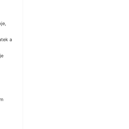
je,
atek a
je
em