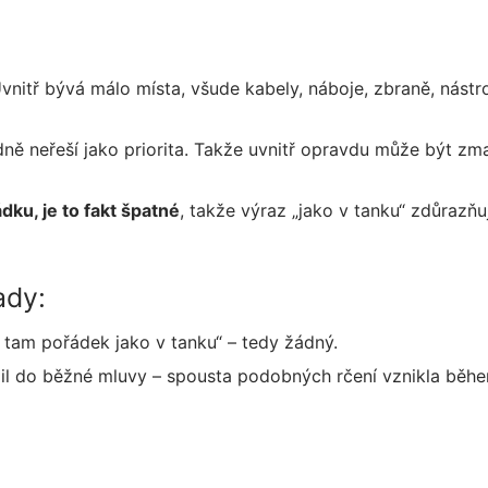
vnitř bývá málo místa, všude kabely, náboje, zbraně, nástro
ně neřeší jako priorita. Takže uvnitř opravdu může být zm
ku, je to fakt špatné
, takže výraz „jako v tanku“ zdůrazňu
ady:
e tam pořádek jako v tanku“ – tedy žádný.
vžil do běžné mluvy – spousta podobných rčení vznikla běh