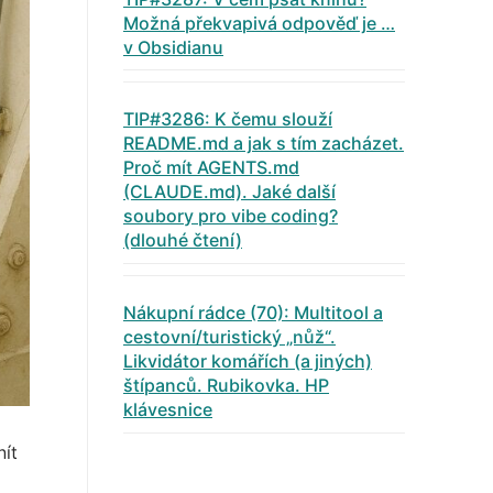
Možná překvapivá odpověď je …
v Obsidianu
TIP#3286: K čemu slouží
README.md a jak s tím zacházet.
Proč mít AGENTS.md
(CLAUDE.md). Jaké další
soubory pro vibe coding?
(dlouhé čtení)
Nákupní rádce (70): Multitool a
cestovní/turistický „nůž“.
Likvidátor komářích (a jiných)
štípanců. Rubikovka. HP
klávesnice
nít