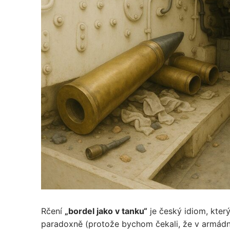
Rčení
„bordel jako v tanku“
je český idiom, který
paradoxně (protože bychom čekali, že v armádní