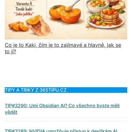
Co je to Kaki, čím je to zajímavé a hlavně, jak se
to jí?
TIPY A TRIKY Z 365TIPU.CZ
TIP#3290: Umí Obsidian AI? Co všechno byste měli
vědět
TIP#3289: NVIDIA umožňuje přístup k desítkám AI