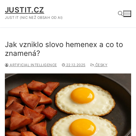
Přeskočit
JUSTIT.CZ
na
obsah
JUST IT (NIC NEŽ OBSAH OD AI)
Hledat:
Jak vzniklo slovo hemenex a co to
znamená?
ARTIFICIAL INTELLIGENCE
22.12.2025
ČESKY