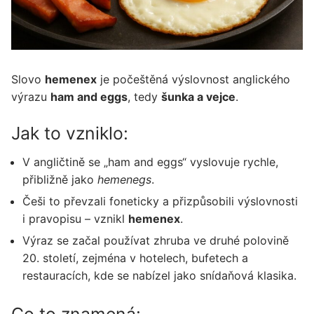
Slovo
hemenex
je počeštěná výslovnost anglického
výrazu
ham and eggs
, tedy
šunka a vejce
.
Jak to vzniklo:
V angličtině se „ham and eggs“ vyslovuje rychle,
přibližně jako
hemenegs
.
Češi to převzali foneticky a přizpůsobili výslovnosti
i pravopisu – vznikl
hemenex
.
Výraz se začal používat zhruba ve druhé polovině
20. století, zejména v hotelech, bufetech a
restauracích, kde se nabízel jako snídaňová klasika.