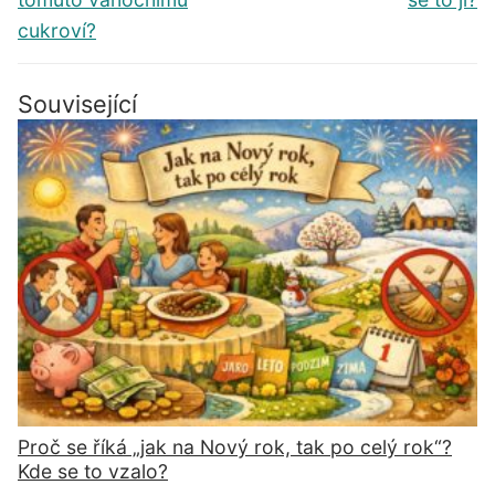
cukroví?
Související
Proč se říká „jak na Nový rok, tak po celý rok“?
Kde se to vzalo?