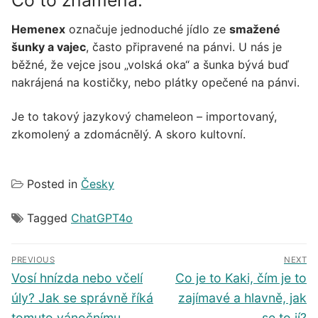
Co to znamená:
Hemenex
označuje jednoduché jídlo ze
smažené
šunky a vajec
, často připravené na pánvi. U nás je
běžné, že vejce jsou „volská oka“ a šunka bývá buď
nakrájená na kostičky, nebo plátky opečené na pánvi.
Je to takový jazykový chameleon – importovaný,
zkomolený a zdomácnělý. A skoro kultovní.
Posted in
Česky
Tagged
ChatGPT4o
Navigace
PREVIOUS
NEXT
pro
Předchozí
Další
Vosí hnízda nebo včelí
Co je to Kaki, čím je to
příspěvek
příspěvek
příspěvek
úly? Jak se správně říká
zajímavé a hlavně, jak
tomuto vánočnímu
se to jí?