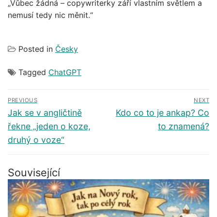
„Vůbec žádná – copywriterky září vlastním světlem a
nemusí tedy nic měnit.“
Posted in
Česky
Tagged
ChatGPT
Navigace
PREVIOUS
NEXT
pro
Předchozí
Další
Jak se v angličtině
Kdo co to je ankap? Co
příspěvek
příspěvek
příspěvek
řekne „jeden o koze,
to znamená?
druhý o voze“
Související