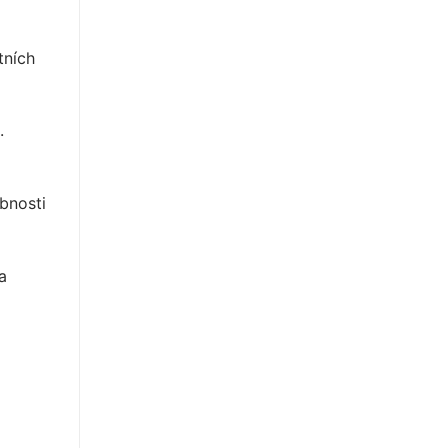
tních
.
bnosti
a