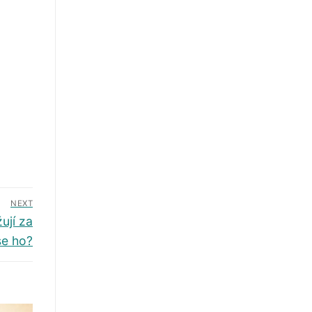
NEXT
ují za
se ho?