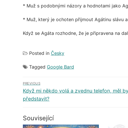
* Muž s podobnými názory a hodnotami jako Ag
* Muž, který je ochoten přijmout Agátinu slávu 
Když se Agáta rozhodne, že je připravena na dal
Posted in
Česky
Tagged
Google Bard
Navigace
PREVIOUS
pro
Předchozí
Když mi někdo volá a zvednu telefon, měl b
příspěvek
představit?
příspěvek
Související