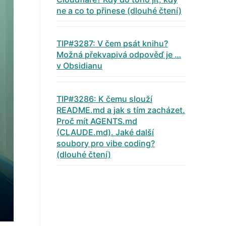
ne a co to přinese (dlouhé čtení)
TIP#3287: V čem psát knihu?
Možná překvapivá odpověď je …
v Obsidianu
TIP#3286: K čemu slouží
README.md a jak s tím zacházet.
Proč mít AGENTS.md
(CLAUDE.md). Jaké další
soubory pro vibe coding?
(dlouhé čtení)