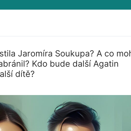
tila Jaromíra Soukupa? A co mo
abránil? Kdo bude další Agatin
lší dítě?