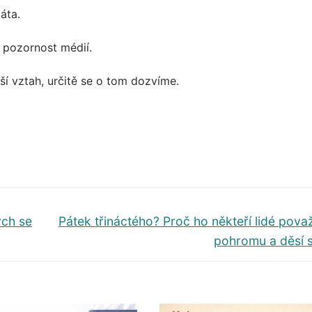
áta.
a pozornost médií.
ší vztah, určitě se o tom dozvíme.
Další
ych se
Pátek třináctého? Proč ho někteří lidé považ
příspěvek
pohromu a děsí 