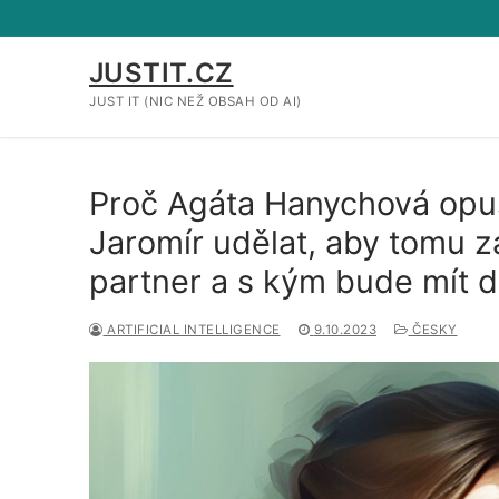
Přeskočit
na
obsah
JUSTIT.CZ
JUST IT (NIC NEŽ OBSAH OD AI)
Proč Agáta Hanychová opus
Jaromír udělat, aby tomu z
partner a s kým bude mít da
ARTIFICIAL INTELLIGENCE
9.10.2023
ČESKY