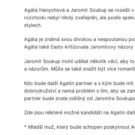
Agáta Hanychová a Jaromír Soukup se rozešli v 
rozchodu nebyl nikdy zveřejněn, ale podle speku
stylech.
Agáta je známá svou divokou a nespoutanou pov
Agáta také často kritizovala Jaromírovy názory 
Jaromír Soukup mohl udělat několik věcí, aby to
a názorům. Může se také snažit být více romant
Kdo bude další Agatin partner a s kým bude mít 
dobrodružství a nemá problém s tím, aby se zami
partner bude zcela odlišný od Jaromíra Soukupa
Zde jsou některé možné kandidáti na Agatin dalš
* Mladší muž, který bude schopen poskytnout A