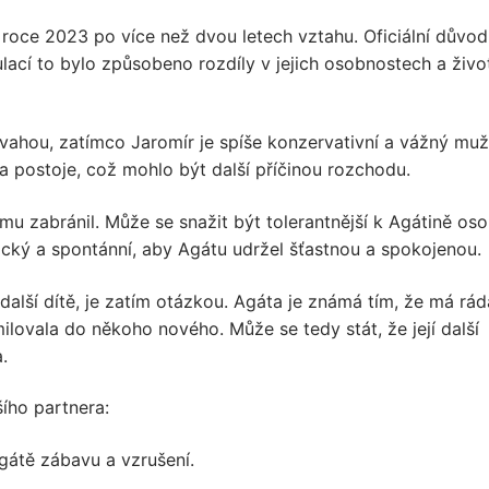
roce 2023 po více než dvou letech vztahu. Oficiální důvod
lací to bylo způsobeno rozdíly v jejich osobnostech a živo
ahou, zatímco Jaromír je spíše konzervativní a vážný muž
a postoje, což mohlo být další příčinou rozchodu.
mu zabránil. Může se snažit být tolerantnější k Agátině oso
ický a spontánní, aby Agátu udržel šťastnou a spokojenou.
další dítě, je zatím otázkou. Agáta je známá tím, že má rád
lovala do někoho nového. Může se tedy stát, že její další
.
ího partnera:
gátě zábavu a vzrušení.