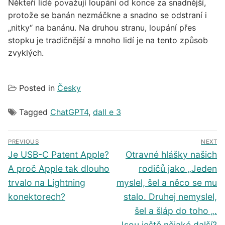
Někteří lidé považují loupání od konce za snadnější,
protože se banán nezmáčkne a snadno se odstraní i
„nitky“ na banánu. Na druhou stranu, loupání přes
stopku je tradičnější a mnoho lidí je na tento způsob
zvyklých.
Posted in
Česky
Tagged
ChatGPT4
,
dall e 3
Navigace
PREVIOUS
NEXT
pro
Předchozí
Další
Je USB-C Patent Apple?
Otravné hlášky našich
příspěvek
příspěvek
příspěvek
A proč Apple tak dlouho
rodičů jako „Jeden
trvalo na Lightning
myslel, šel a něco se mu
konektorech?
stalo. Druhej nemyslel,
šel a šláp do toho „.
Jsou ještě nějaké další?