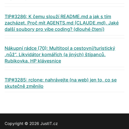
TIP#3286: K čemu slouží README.md a jak s tím
zacházet. Proč mít AGENTS.md (CLAUDE.md). Jaké
další soubory pro vibe coding? (dlouhé čtení)
Nákupní rádce (70): Multitool a cestovní/turistický
„nůž“. Likvidátor komářích (a jiných) štípanců.
Rubikovka. HP klávesnice
TIP#3285: rclone: nahrávejte (na web) jen to, co se
skutečně změnilo
Copyright © 2026 JustIT.cz