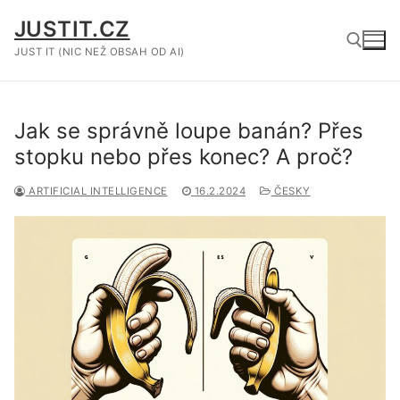
Přeskočit
JUSTIT.CZ
na
obsah
JUST IT (NIC NEŽ OBSAH OD AI)
Hledat:
Jak se správně loupe banán? Přes
stopku nebo přes konec? A proč?
ARTIFICIAL INTELLIGENCE
16.2.2024
ČESKY