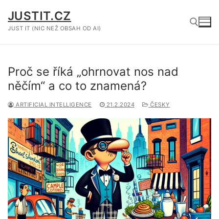
Přeskočit
JUSTIT.CZ
na
obsah
JUST IT (NIC NEŽ OBSAH OD AI)
Hledat:
Proč se říká „ohrnovat nos nad
něčím“ a co to znamená?
ARTIFICIAL INTELLIGENCE
21.2.2024
ČESKY