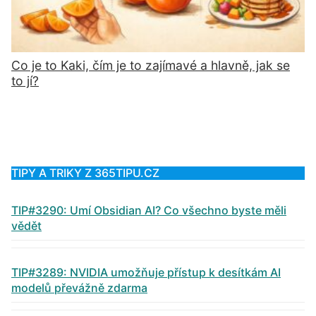
Co je to Kaki, čím je to zajímavé a hlavně, jak se
to jí?
TIPY A TRIKY Z 365TIPU.CZ
TIP#3290: Umí Obsidian AI? Co všechno byste měli
vědět
TIP#3289: NVIDIA umožňuje přístup k desítkám AI
modelů převážně zdarma