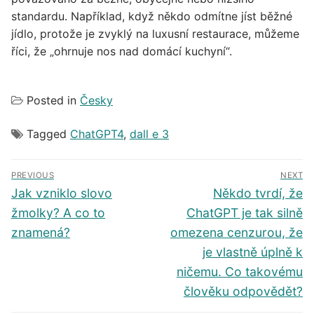
standardu. Například, když někdo odmítne jíst běžné
jídlo, protože je zvyklý na luxusní restaurace, můžeme
říci, že „ohrnuje nos nad domácí kuchyní“.
Posted in
Česky
Tagged
ChatGPT4
,
dall e 3
Navigace
PREVIOUS
NEXT
pro
Předchozí
Další
Jak vzniklo slovo
Někdo tvrdí, že
příspěvek
příspěvek
příspěvek
žmolky? A co to
ChatGPT je tak silně
znamená?
omezena cenzurou, že
je vlastně úplně k
ničemu. Co takovému
člověku odpovědět?