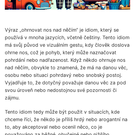
Výraz „ohrnovat nos nad něčím“ je idiom, který se
používá v mnoha jazycích, včetně češtiny. Tento idiom
má svůj původ ve vizuálním gestu, kdy člověk doslova
ohrne nos, což je pohyb, který může naznačovat
pohrdání nebo nadřazenost. Když někdo ohrnuje nos
nad něčím, obvykle to znamená, že má na danou věc,
osobu nebo situaci pohrdavý nebo snobský postoj.
Vyjadřuje to, že dotyčný považuje danou věc za pod
svou úroveň nebo nedostojnou své pozornosti či
zájmu.
Tento idiom tedy může být použit v situacích, kde
chceme říci, že někdo je příliš hrdý nebo arogantní na
to, aby akceptoval nebo ocenil něco, co je
považováno za běžné, obyčejné nebo nižšího