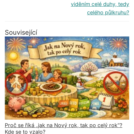
viděním celé duhy, tedy
celého půlkruhu?
Související
Proč se říká „jak na Nový rok, tak po celý rok“?
Kde se to vzalo?