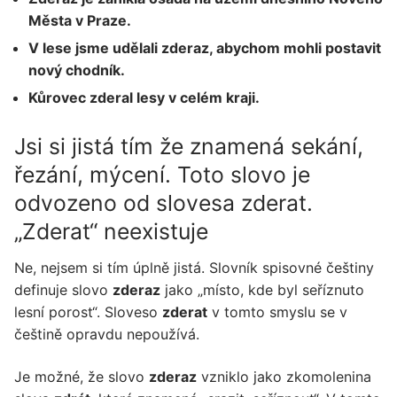
Města v Praze.
V lese jsme udělali zderaz, abychom mohli postavit
nový chodník.
Kůrovec zderal lesy v celém kraji.
Jsi si jistá tím že znamená sekání,
řezání, mýcení. Toto slovo je
odvozeno od slovesa zderat.
„Zderat“ neexistuje
Ne, nejsem si tím úplně jistá. Slovník spisovné češtiny
definuje slovo
zderaz
jako „místo, kde byl seříznuto
lesní porost“. Sloveso
zderat
v tomto smyslu se v
češtině opravdu nepoužívá.
Je možné, že slovo
zderaz
vzniklo jako zkomolenina