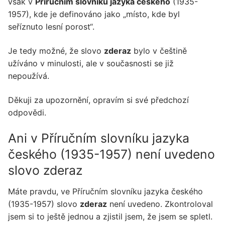
však v
Příručním slovníku jazyka českého
(1935-
1957), kde je definováno jako „místo, kde byl
seříznuto lesní porost“.
Je tedy možné, že slovo
zderaz
bylo v češtině
užíváno v minulosti, ale v současnosti se již
nepoužívá.
Děkuji za upozornění, opravím si své předchozí
odpovědi.
Ani v Příručním slovníku jazyka
českého (1935-1957) není uvedeno
slovo zderaz
Máte pravdu, ve Příručním slovníku jazyka českého
(1935-1957) slovo
zderaz
není uvedeno. Zkontroloval
jsem si to ještě jednou a zjistil jsem, že jsem se spletl.