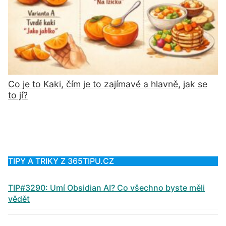
Co je to Kaki, čím je to zajímavé a hlavně, jak se
to jí?
TIPY A TRIKY Z 365TIPU.CZ
TIP#3290: Umí Obsidian AI? Co všechno byste měli
vědět