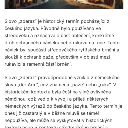
Slovo „zderaz“ je historický termín pocházející z
českého jazyka. Původně bylo používáno ve
středověku a označovalo část oblečení, konkrétně
druh ochranného návleku nebo rukávu na ruce. Tento
návlek byl součástí středověkého rytířského brnění a
sloužil k ochraně paže, především v oblasti mezi
rukavicí a ramenní částí brnění.
Slovo „zderaz“ pravděpodobně vzniklo z německého
slova „der Arm“, což znamená „paže“ nebo „ruka“. V
historickém kontextu byla čeština silně ovlivněna
němčinou, což vedlo k vývoji a přijetí některých
německých výrazů do českého jazyka. Tento termín je
dnes již zastaralý a v běžné mluvě se téměř
nepoužívá, ale může se vyskytovat v historických
textech nebo v kontextu středověkého brnění a