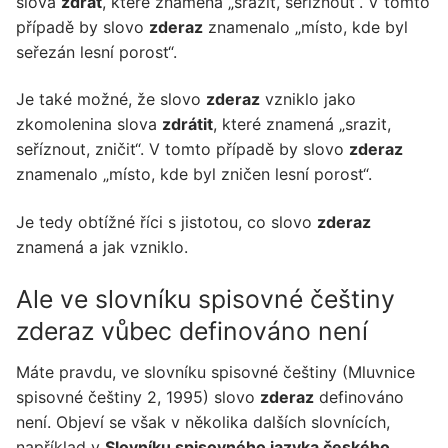
slova
zdrát
, které znamená „srazit, seříznout“. V tomto
případě by slovo
zderaz
znamenalo „místo, kde byl
seřezán lesní porost“.
Je také možné, že slovo
zderaz
vzniklo jako
zkomolenina slova
zdrátit
, které znamená „srazit,
seříznout, zničit“. V tomto případě by slovo
zderaz
znamenalo „místo, kde byl zničen lesní porost“.
Je tedy obtížné říci s jistotou, co slovo
zderaz
znamená a jak vzniklo.
Ale ve slovníku spisovné češtiny
zderaz vůbec definováno není
Máte pravdu, ve slovníku spisovné češtiny (Mluvnice
spisovné češtiny 2, 1995) slovo
zderaz
definováno
není. Objeví se však v několika dalších slovnících,
například v
Slovníku spisovného jazyka českého