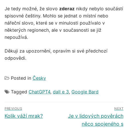
Je tedy možné, že slovo
zderaz
nikdy nebylo součástí
spisovné češtiny. Mohlo se jednat o místní nebo
nářeční slovo, které se v minulosti používalo v
některých regionech, ale v současnosti se již
nepoužívá.
Děkuji za upozornění, opravím si své předchozí
odpovědi.
Posted in
Česky
Tagged
ChatGPT4
,
dall e 3
,
Google Bard
Navigace
PREVIOUS
NEXT
pro
Předchozí
Další
Kolik váží mrak?
Je v lidových pověrách
příspěvek
příspěvek
příspěvek
něco spojeného s