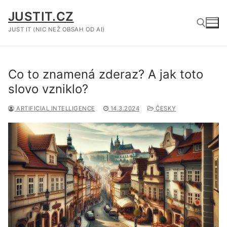
Přeskočit
JUSTIT.CZ
na
obsah
JUST IT (NIC NEŽ OBSAH OD AI)
Hledat:
Co to znamená zderaz? A jak toto
slovo vzniklo?
ARTIFICIAL INTELLIGENCE
14.3.2024
ČESKY