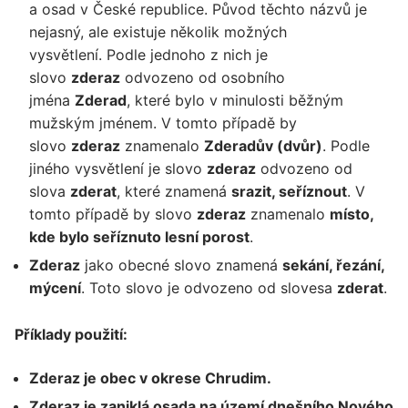
a osad v České republice. Původ těchto názvů je
nejasný, ale existuje několik možných
vysvětlení. Podle jednoho z nich je
slovo
zderaz
odvozeno od osobního
jména
Zderad
, které bylo v minulosti běžným
mužským jménem. V tomto případě by
slovo
zderaz
znamenalo
Zderadův (dvůr)
. Podle
jiného vysvětlení je slovo
zderaz
odvozeno od
slova
zderat
, které znamená
srazit, seříznout
. V
tomto případě by slovo
zderaz
znamenalo
místo,
kde bylo seříznuto lesní porost
.
Zderaz
jako obecné slovo znamená
sekání, řezání,
mýcení
. Toto slovo je odvozeno od slovesa
zderat
.
Příklady použití:
Zderaz je obec v okrese Chrudim.
Zderaz je zaniklá osada na území dnešního Nového