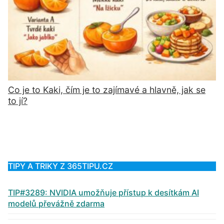
Co je to Kaki, čím je to zajímavé a hlavně, jak se
to jí?
TIPY A TRIKY Z 365TIPU.CZ
TIP#3289: NVIDIA umožňuje přístup k desítkám AI
modelů převážně zdarma