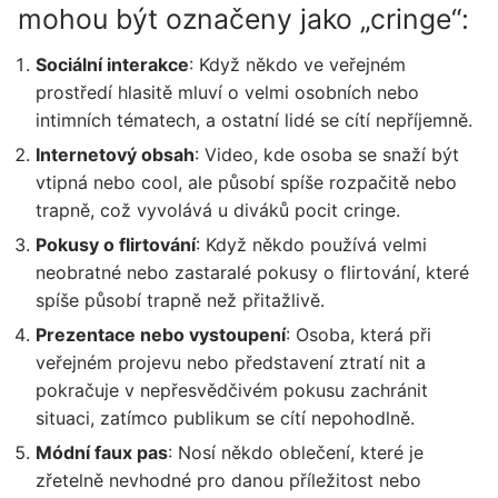
mohou být označeny jako „cringe“:
Sociální interakce
: Když někdo ve veřejném
prostředí hlasitě mluví o velmi osobních nebo
intimních tématech, a ostatní lidé se cítí nepříjemně.
Internetový obsah
: Video, kde osoba se snaží být
vtipná nebo cool, ale působí spíše rozpačitě nebo
trapně, což vyvolává u diváků pocit cringe.
Pokusy o flirtování
: Když někdo používá velmi
neobratné nebo zastaralé pokusy o flirtování, které
spíše působí trapně než přitažlivě.
Prezentace nebo vystoupení
: Osoba, která při
veřejném projevu nebo představení ztratí nit a
pokračuje v nepřesvědčivém pokusu zachránit
situaci, zatímco publikum se cítí nepohodlně.
Módní faux pas
: Nosí někdo oblečení, které je
zřetelně nevhodné pro danou příležitost nebo