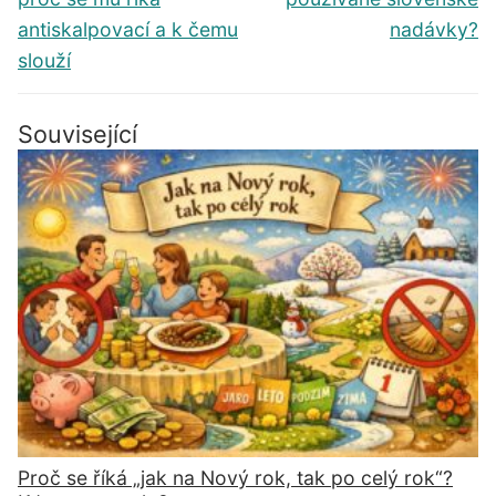
antiskalpovací a k čemu
nadávky?
slouží
Související
Proč se říká „jak na Nový rok, tak po celý rok“?