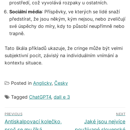
prostředí, což vyvolává rozpaky u ostatních.
Sociální média
: Příspěvky, ve kterých se lidé snaží
předstírat, že jsou někým, kým nejsou, nebo zveličují
své úspěchy do míry, kdy to působí neupřímně nebo
trapně.
Tato škála příkladů ukazuje, že cringe může být velmi
subjektivní pocit, závislý na individuálním vnímání a
kontextu situace.
Posted in
Anglicky
,
Česky
Tagged
ChatGPT4
,
dall e 3
Navigace
PREVIOUS
NEXT
pro
Předchozí
Další
Antiskalpovací kolečko,
Jaké jsou nejvíce
příspěvek
příspěvek
příspěvek
proč se mu říká
používané slovenské