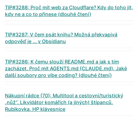
TIP#3288: Proč mít web za Cloudflare? Kdy do toho jít,
kdy ne a co to přinese (dlouhé čtení)
TIP#3287: V čem psát knihu? Možná překvapivá
odpověď je … v Obsidianu
TIP#3286: K čemu slouží README.md a jak s tím
zacházet. Proč mít AGENTS.md (CLAUDE.md). Jaké
další soubory pro vibe coding? (dlouhé čtení)
Nákupní rádce (70): Multitool a cestovní/turistický
„nůž“. Likvidátor komářích (a jiných) štípanců.
Rubikovka. HP klávesnice