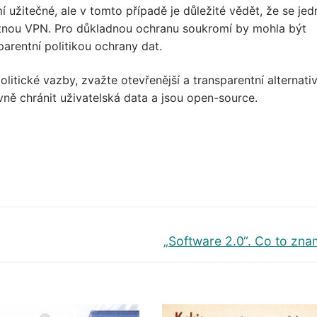
užitečné, ale v tomto případě je důležité vědět, že se jed
notnou VPN. Pro důkladnou ochranu soukromí by mohla být
arentní politikou ochrany dat.
ické vazby, zvažte otevřenější a transparentní alternativ
ivně chránit uživatelská data a jsou open-source.
Další
„Software 2.0“. Co to zn
příspěvek