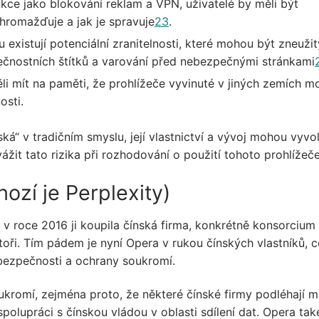
kce jako blokování reklam a VPN, uživatelé by měli být
shromažďuje a jak je spravuje
2
3
.
xistují potenciální zranitelnosti, které mohou být zneužit
ečnostních štítků a varování před nebezpečnými stránkami
li mít na paměti, že prohlížeče vyvinuté v jiných zemích 
osti.
ská“ v tradičním smyslu, její vlastnictví a vývoj mohou vyvo
žit tato rizika při rozhodování o použití tohoto prohlížeče
ozí je Perplexity)
v roce 2016 ji koupila čínská firma, konkrétně konsorcium
stoři. Tím pádem je nyní Opera v rukou čínských vlastníků, 
bezpečnosti a ochrany soukromí.
oukromí, zejména proto, že některé čínské firmy podléhají m
olupráci s čínskou vládou v oblasti sdílení dat. Opera tak