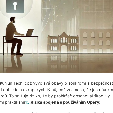
í Kunlun Tech, což vyvolává obavy o soukromí a bezpečnos
pod dohledem evropských týmů, což znamená, že jeho funkc
dů. To snižuje riziko, že by prohlížeč obsahoval škodlivý
mi praktikami
1
3
.
Rizika spojená s používáním Opery: