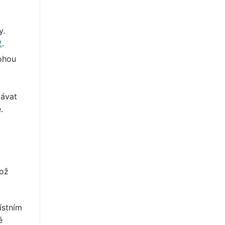
y.
2
.
mohou
lávat
.
což
ístním
é