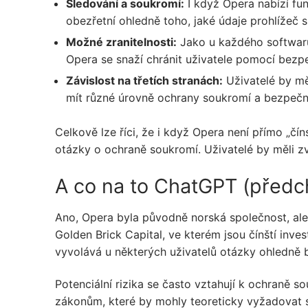
Sledování a soukromí:
I když Opera nabízí fun
obezřetní ohledně toho, jaké údaje prohlížeč 
Možné zranitelnosti:
Jako u každého softwaru e
Opera se snaží chránit uživatele pomocí bezp
Závislost na třetích stranách:
Uživatelé by mě
mít různé úrovně ochrany soukromí a bezpečn
Celkově lze říci, že i když Opera není přímo „čín
otázky o ochraně soukromí. Uživatelé by měli zvá
A co na to ChatGPT (předch
Ano, Opera byla původně norská společnost, ale 
Golden Brick Capital, ve kterém jsou čínští inve
vyvolává u některých uživatelů otázky ohledně 
Potenciální rizika se často vztahují k ochraně s
zákonům, které by mohly teoreticky vyžadovat sp