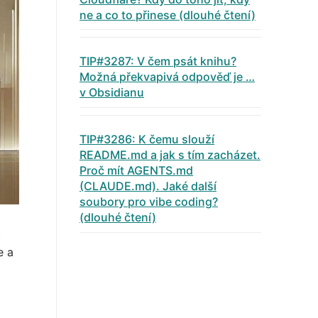
ne a co to přinese (dlouhé čtení)
TIP#3287: V čem psát knihu?
Možná překvapivá odpověď je …
v Obsidianu
TIP#3286: K čemu slouží
README.md a jak s tím zacházet.
Proč mít AGENTS.md
(CLAUDE.md). Jaké další
soubory pro vibe coding?
(dlouhé čtení)
t
e a