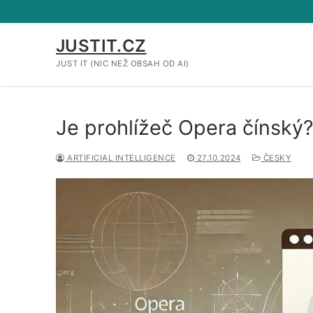
Přeskočit
na
obsah
JUSTIT.CZ
JUST IT (NIC NEŽ OBSAH OD AI)
Je prohlížeč Opera čínský?
ARTIFICIAL INTELLIGENCE
27.10.2024
ČESKY