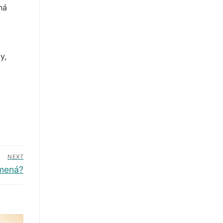
ná
y,
NEXT
amená?