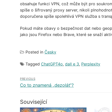
obsahuje funkci VPN, což může být pro soukromí 
spíše o šifrovaný proxy server, nikoli plnohod
doporučena spíše spolehlivá VPN služba s transp
Pokud máte obavy o bezpečnost dat nebo geopolit
jako jsou Firefox nebo Brave, které se snaží akt
Posted in
Česky
Tagged
ChatGPT4o
,
dall e 3
,
Perplexity
Navigace
PREVIOUS
pro
Předchozí
Co to znamená „dezolát“?
příspěvek
příspěvek
Související