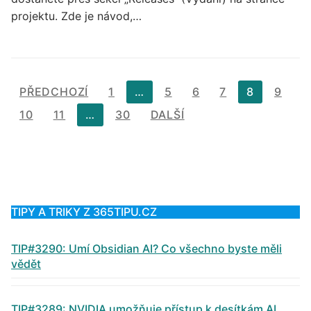
projektu. Zde je návod,…
Stránkování
PŘEDCHOZÍ
1
…
5
6
7
8
9
příspěvků
10
11
…
30
DALŠÍ
TIPY A TRIKY Z 365TIPU.CZ
TIP#3290: Umí Obsidian AI? Co všechno byste měli
vědět
TIP#3289: NVIDIA umožňuje přístup k desítkám AI