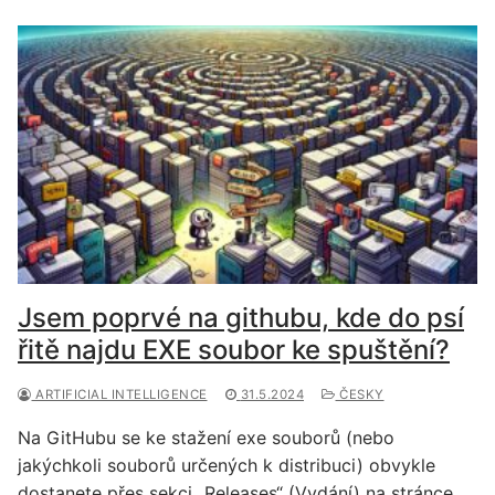
Jsem poprvé na githubu, kde do psí
řitě najdu EXE soubor ke spuštění?
ARTIFICIAL INTELLIGENCE
31.5.2024
ČESKY
Na GitHubu se ke stažení exe souborů (nebo
jakýchkoli souborů určených k distribuci) obvykle
dostanete přes sekci „Releases“ (Vydání) na stránce