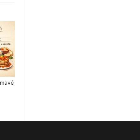
jímavé