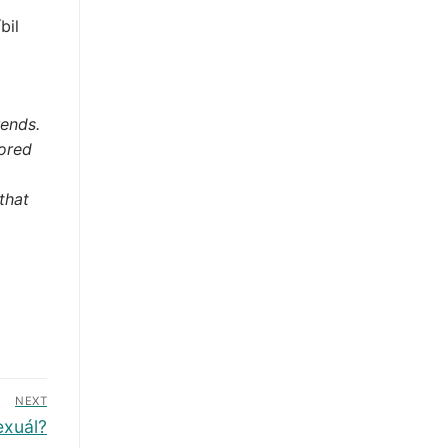
bil
rends.
lored
that
NEXT
exuál?