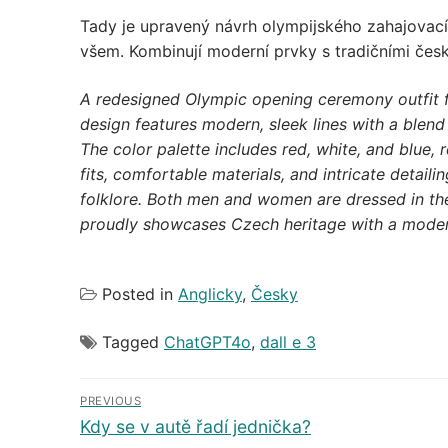
Tady je upravený návrh olympijského zahajovacího
všem. Kombinují moderní prvky s tradičními český
A redesigned Olympic opening ceremony outfit f
design features modern, sleek lines with a blen
The color palette includes red, white, and blue, r
fits, comfortable materials, and intricate detail
folklore. Both men and women are dressed in the
proudly showcases Czech heritage with a moder
Posted in
Anglicky
,
Česky
Tagged
ChatGPT4o
,
dall e 3
Navigace
PREVIOUS
pro
Předchozí
Kdy se v autě řadí jednička?