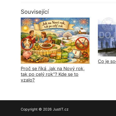
příspěvek
příspěvek
Související
Co je so
Proč se říká „jak na Nový rok,
tak po celý rok“? Kde se to
vzalo?
Copyright © 2026 JustIT.cz