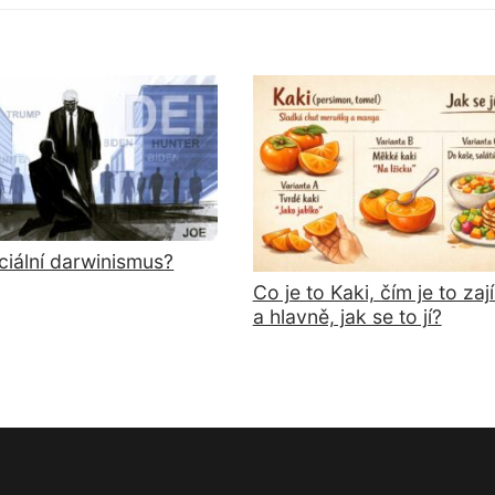
příspěvek
ciální darwinismus?
Co je to Kaki, čím je to za
a hlavně, jak se to jí?