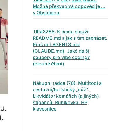
Možná překvapivá odpověď je …
v Obsidianu
TIP#3286: K čemu slouží
README.md a jak s tím zacházet.
Proč mít AGENTS.md
(CLAUDE.md). Jaké další
soubory pro vibe coding?
(dlouhé čtení)
Nákupní rádce (70): Multitool a
cestovní/turistický „nůž“.
Likvidátor komářích (a jiných)
štípanců. Rubikovka. HP
u.
klávesnice
í.