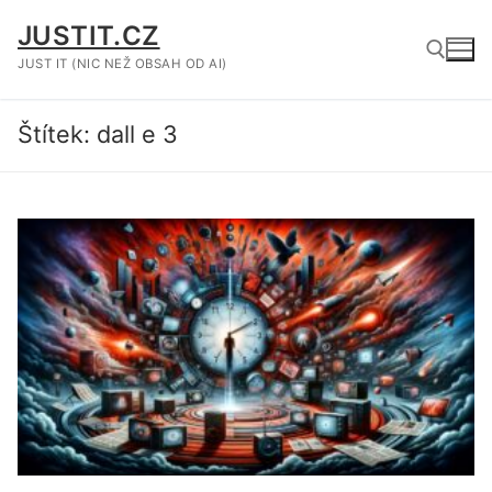
Přeskočit
JUSTIT.CZ
na
obsah
JUST IT (NIC NEŽ OBSAH OD AI)
Štítek:
dall e 3
Hledat: