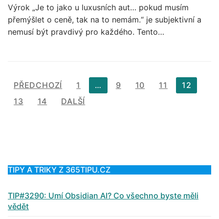
Výrok „Je to jako u luxusních aut… pokud musím
přemýšlet o ceně, tak na to nemám.“ je subjektivní a
nemusí být pravdivý pro každého. Tento…
Stránkování
PŘEDCHOZÍ
1
…
9
10
11
12
příspěvků
13
14
DALŠÍ
TIPY A TRIKY Z 365TIPU.CZ
TIP#3290: Umí Obsidian AI? Co všechno byste měli
vědět