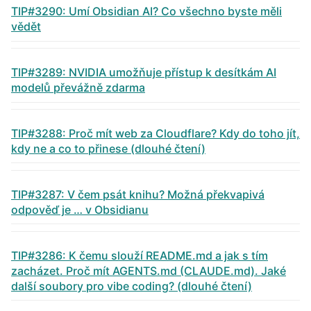
TIP#3290: Umí Obsidian AI? Co všechno byste měli
vědět
TIP#3289: NVIDIA umožňuje přístup k desítkám AI
modelů převážně zdarma
TIP#3288: Proč mít web za Cloudflare? Kdy do toho jít,
kdy ne a co to přinese (dlouhé čtení)
TIP#3287: V čem psát knihu? Možná překvapivá
odpověď je … v Obsidianu
TIP#3286: K čemu slouží README.md a jak s tím
zacházet. Proč mít AGENTS.md (CLAUDE.md). Jaké
další soubory pro vibe coding? (dlouhé čtení)