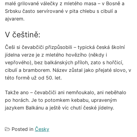
malé grilované válečky z mletého masa – v Bosně a
Srbsku často servírované v pita chlebu s cibulí a
ajvarem.
V češtině:
Češi si čevabčiči přizpůsobili – typická česká školní
jídelna verze je z mletého hovězího (někdy i
vepřového), bez balkánských příloh, zato s hořčicí,
cibulí a bramborem. Název zůstal jako přejaté slovo, v
této formě už od 50. let.
Takže ano – čevabčiči ani nemňoukalo, ani neběhalo
po horách. Je to potomkem kebabu, upraveným
jazykem Balkánu a ještě víc chutí české jídelny.
Posted in
Česky