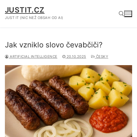
Přeskočit
JUSTIT.CZ
na
obsah
JUST IT (NIC NEŽ OBSAH OD AI)
Hledat:
Jak vzniklo slovo čevabčiči?
ARTIFICIAL INTELLIGENCE
20.10.2025
ČESKY