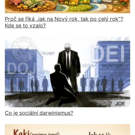
Proč se říká „jak na Nový rok, tak po celý rok“?
Kde se to vzalo?
Co je sociální darwinismus?