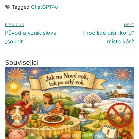
Tagged
ChatGPT4o
Navigace
PREVIOUS
NEXT
pro
Předchozí
Další
Původ a vznik slova
Proč lidé píší „kord“
příspěvek
příspěvek
příspěvek
„šounit“
místo kór?
Související